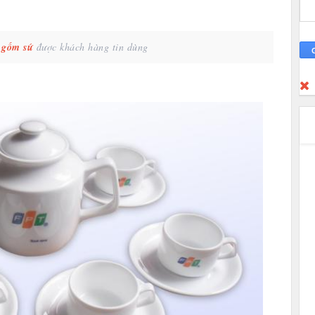
 gốm sứ
được khách hàng tin dùng