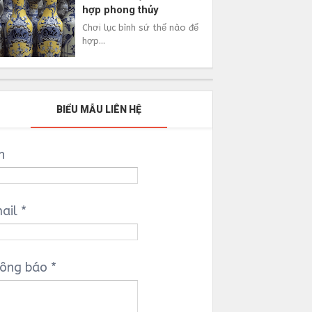
hợp phong thủy
Chơi lục bình sứ thế nào để
hợp...
BIỂU MẪU LIÊN HỆ
n
ail
*
ông báo
*