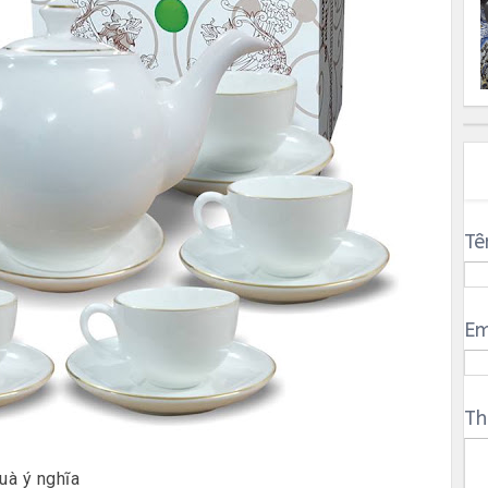
Tê
Em
Th
uà ý nghĩa